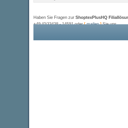
Haben Sie Fragen zur
ShoptexPlusHQ Filiallösu
+49 (0)33438 - 14591 oder
[
mailen
]
Sie uns.
Wir werden uns dann umgehend mit Ihnen in Verbi